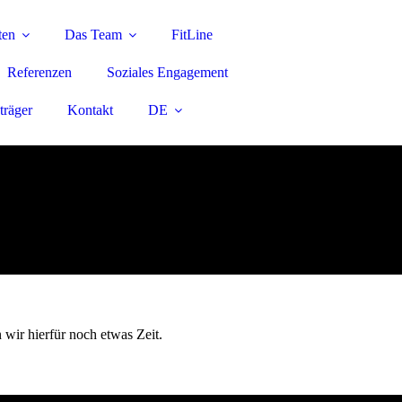
ten
Das Team
FitLine
Referenzen
Soziales Engagement
träger
Kontakt
DE
 wir hierfür noch etwas Zeit.