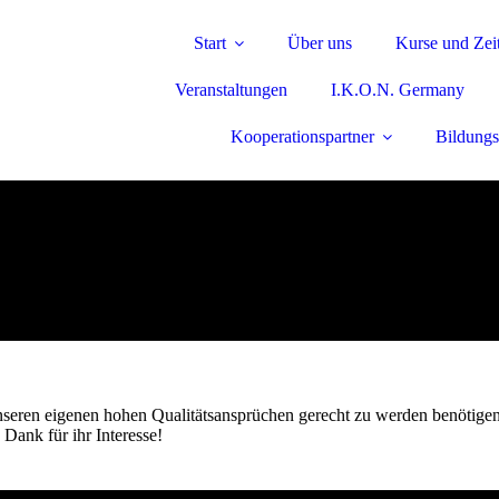
Start
Über uns
Kurse und Zei
Veranstaltungen
I.K.O.N. Germany
Kooperationspartner
Bildungs
 unseren eigenen hohen Qualitätsansprüchen gerecht zu werden benötigen
 Dank für ihr Interesse!